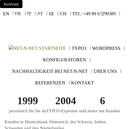
Kontrast
EN
DE
IT
AT
SE
CH
TEL: +49 89 62299380
Die Webagentur für nachhaltige
Firmen
net-n-net
TYPO3
WORDPRESS
KONFIGURATOREN
NACHHALTIGKEIT BEI NET-N-NET
ÜBER UNS
REFERENZEN
KONTAKT
1999
2004
6
persönlich für Sie da
TYPO3-Expertise seit
Länder mit Kunden
Kunden in Deutschland, Österreich, der Schweiz, Italien,
Schweden und den Niederlanden.